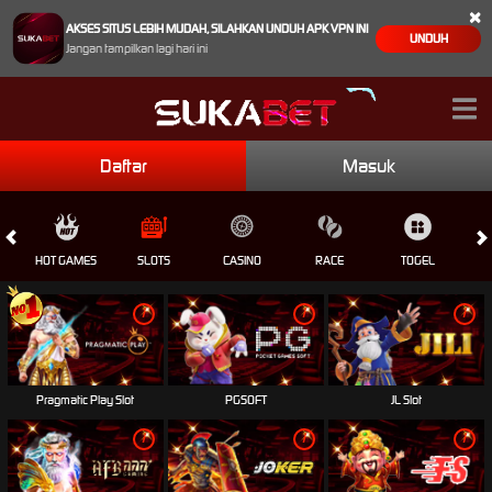
×
AKSES SITUS LEBIH MUDAH, SILAHKAN UNDUH APK VPN INI
UNDUH
Jangan tampilkan lagi hari ini
Daftar
Masuk
HOT GAMES
SLOTS
CASINO
RACE
TOGEL
S
i
i
i
Pragmatic Play Slot
PGSOFT
JL Slot
i
i
i