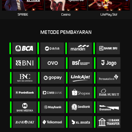
SPRIBE
Casino
LitePlay Slot
METODE PEMBAYARAN