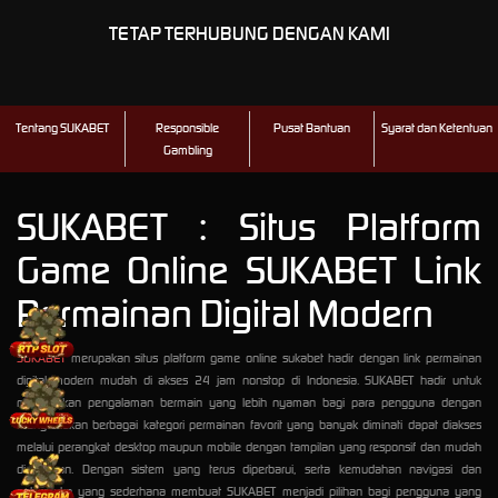
TETAP TERHUBUNG DENGAN KAMI
Tentang SUKABET
Responsible
Pusat Bantuan
Syarat dan Ketentuan
Gambling
SUKABET : Situs Platform
Game Online SUKABET Link
Permainan Digital Modern
SUKABET
merupakan situs platform game online sukabet hadir dengan link permainan
digital modern mudah di akses 24 jam nonstop di Indonesia. SUKABET hadir untuk
memberikan pengalaman bermain yang lebih nyaman bagi para pengguna dengan
menyediakan berbagai kategori permainan favorit yang banyak diminati dapat diakses
melalui perangkat desktop maupun mobile dengan tampilan yang responsif dan mudah
digunakan. Dengan sistem yang terus diperbarui, serta kemudahan navigasi dan
antarmuka yang sederhana membuat SUKABET menjadi pilihan bagi pengguna yang