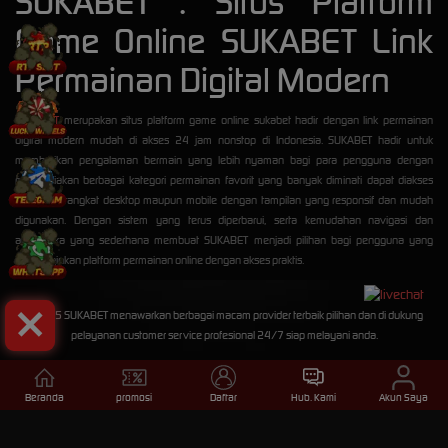
SUKABET : Situs Platform
Game Online SUKABET Link
Permainan Digital Modern
SUKABET
merupakan situs platform game online sukabet hadir dengan link permainan
digital modern mudah di akses 24 jam nonstop di Indonesia. SUKABET hadir untuk
memberikan pengalaman bermain yang lebih nyaman bagi para pengguna dengan
menyediakan berbagai kategori permainan favorit yang banyak diminati dapat diakses
melalui perangkat desktop maupun mobile dengan tampilan yang responsif dan mudah
digunakan. Dengan sistem yang terus diperbarui, serta kemudahan navigasi dan
antarmuka yang sederhana membuat SUKABET menjadi pilihan bagi pengguna yang
menginginkan platform permainan online dengan akses praktis.
©2025 SUKABET menawarkan berbagai macam provider terbaik pilihan dan di dukung
pelayanan customer service profesional 24/7 siap melayani anda.
Beranda
promosi
Daftar
Hub. Kami
Akun Saya